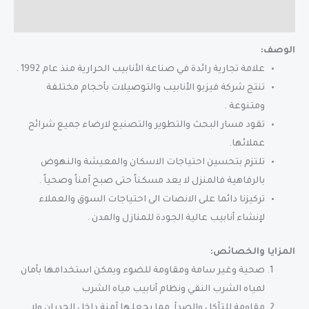
مراجعات (0)
الوصف:
علامة تجارية رائدة في صناعة الأنابيب الحرارية منذ عام 1992 .
تنتج شركة فيزبو الأنابيب والتوصيلات بأحجام مختلفة
ومتنوعة .
تقود مسار البحث والتطوير والتصنيع لارضاء جميع شرائح
عملائها.
تلتزم بتحسين احتياجات الاسكان والمعيشة والنهوض
بالرفاهية فالمنزل لا يعد مسكناً حتى صبح آمناً وصحياً .
تركيزنا دائما على الانصات الى احتياجات السوق والعملاء
لإنشاء أنابيب عالية الجودة للمنازل والمدن .
المزايا والخصائص:
صحية وغير سامة ومقاومة للضوء ويمكن استخدامها بأمان
لمياه الشرب النقي ونظام أنابيب مياه الشرب
مقاومة للتآكل والصدأ. مما يجعلها آمنة داخل الجدران ولا