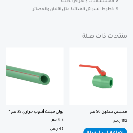
المستشفيات والمراكز الطبية
خطوط السوائل الغذائية مثل الألبان والعصائر
منتجات ذات صلة
محبس سكين 50 مم
بولي ميلت أنبوب حراري 25 مم *
4.2 مم
152
ر.س
42
ر.س
إضافة إلى السلة