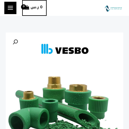
خطي
0
ر.س
لى
لمحتوى