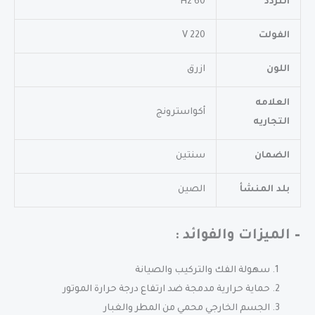
التردد
60 Hz
الفولت
220 V
اللون
ازرق
العلامه
أكواسترونج
التجاريه
الضمان
سنتين
بلد المنشأ
الصين
– الميزات والفوائد :
سهولة الفك والتركيب والصيانة
حماية حرارية مدمجة ضد ارتفاع درجة حرارة الموتور
الجسم الخارجي محمي من المطر والغبار