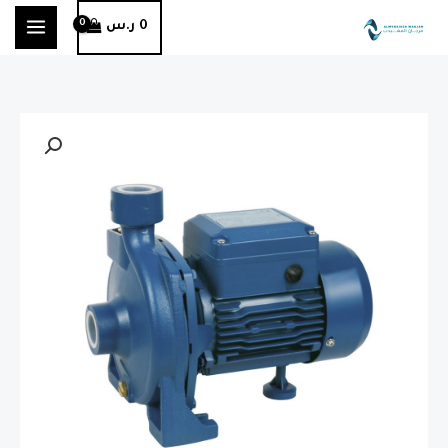
خطي
0
ر.س
لى
لمحتوى