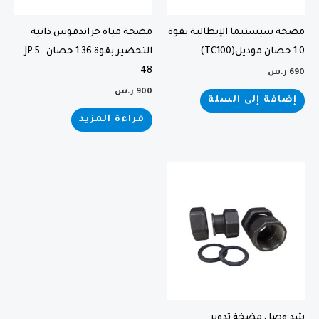
مضخة سيستيما الإيطالية بقوة
مضخة مياه جراندفوس ذاتية
1.0 حصان موديل(TC100)
التحضير بقوة 1.36 حصان JP 5-
48
690
ر.س
900
ر.س
إضافة إلى السلة
قراءة المزيد
شد وصل مضخة تدوير